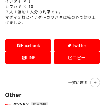
イシダイ × 1
カワハギ × 10
２人＋渡船１人分の釣果です。
マダイ３枚とイナダ～カワハギは筏の外で釣り上
げました。
Facebook
Twitter
LINE
コピー
一覧に戻る
Other
2026.8.3
釣果情報
new