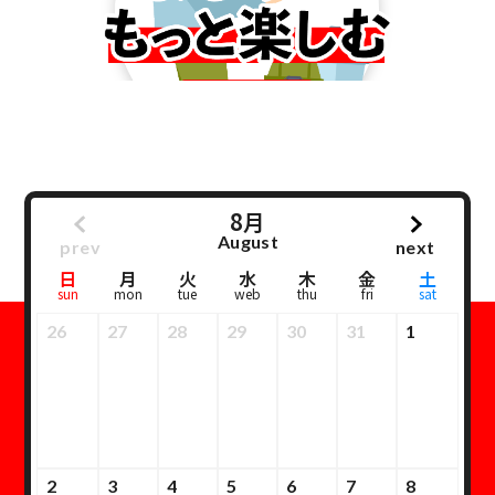
8月
August
prev
next
日
月
火
水
木
金
土
sun
mon
tue
web
thu
fri
sat
26
27
28
29
30
31
1
2
3
4
5
6
7
8