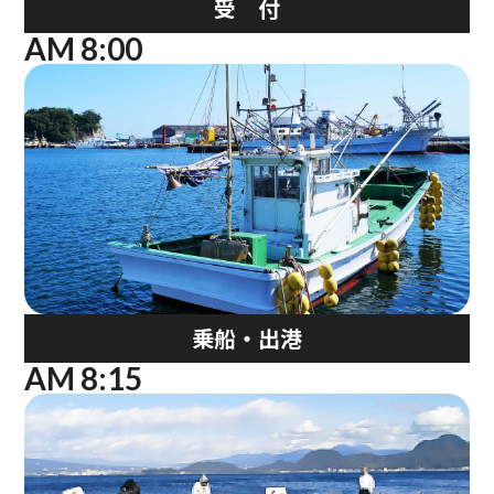
受 付
AM 8:00
乗船・出港
AM 8:15