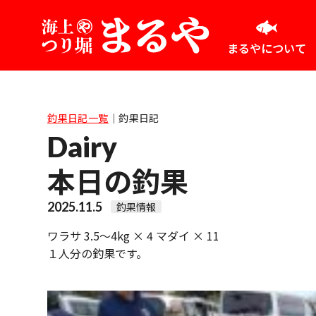
まるやについて
釣果日記一覧
｜
釣果日記
Dairy
本日の釣果
2025.11.5
釣果情報
ワラサ 3.5～4kg × 4 マダイ × 11
１人分の釣果です。